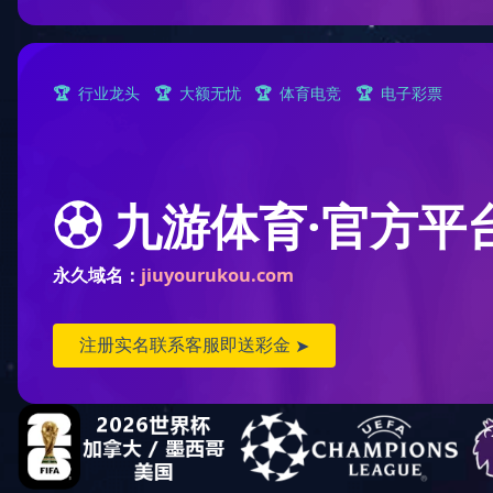
相关产品
案例1