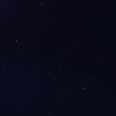
联系方式
电 话：0512- 81668660
邮 箱：szaider@163.com
网 站：http://www.wiphouse.com
地 址：苏州市相城区阳澄湖镇凤阳路318号
支持：
汇成传媒