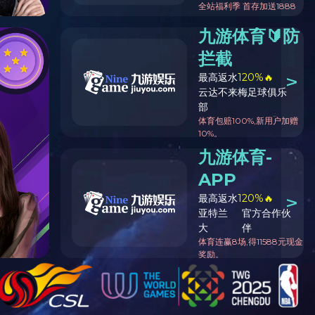
例14
电 话：0512-81668660
邮 箱：szaider@163.com
网 站：http://www.wiphouse.com
地 址：苏州市相城区阳澄湖镇凤阳路318号